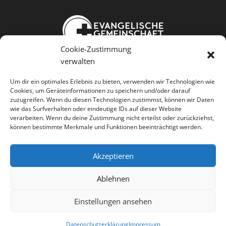
Cookie-Zustimmung
Weißkopfstraße 24
verwalten
86343 Königsbrunn
Um dir ein optimales Erlebnis zu bieten, verwenden wir Technologien wie
Cookies, um Geräteinformationen zu speichern und/oder darauf
Jesus kennen Gemeinschaft leben
zuzugreifen. Wenn du diesen Technologien zustimmst, können wir Daten
wie das Surfverhalten oder eindeutige IDs auf dieser Website
Menschen dienen
verarbeiten. Wenn du deine Zustimmung nicht erteilst oder zurückziehst,
können bestimmte Merkmale und Funktionen beeinträchtigt werden.
Akzeptieren




Ablehnen
Einstellungen ansehen
Kontakt
•
Anfahrt
•
Spenden
•
Impressum
•
Datenschutz
Datenschutzerklärung
Impressum