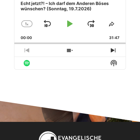
Player
Echt jetzt?! – Ich darf dem Anderen Böses
wünschen? (Sonntag, 19.7.2026)
1
x
Skip
Play
Jump
Change
Share
Playback
This
Backward
Pause
Forward
00:00
Rate
31:47
Episode
Previous
Show
Next
Episode
Episodes
Episode
Show
List
Podcast
Informati