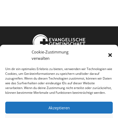
Cookie-Zustimmung
Weißkopfstraße 24
verwalten
86343 Königsbrunn
Um dir ein optimales Erlebnis zu bieten, verwenden wir Technologien wie
Cookies, um Geräteinformationen zu speichern und/oder darauf
Jesus kennen Gemeinschaft leben
zuzugreifen. Wenn du diesen Technologien zustimmst, können wir Daten
wie das Surfverhalten oder eindeutige IDs auf dieser Website
Menschen dienen
verarbeiten. Wenn du deine Zustimmung nicht erteilst oder zurückziehst,
können bestimmte Merkmale und Funktionen beeinträchtigt werden.
Akzeptieren



