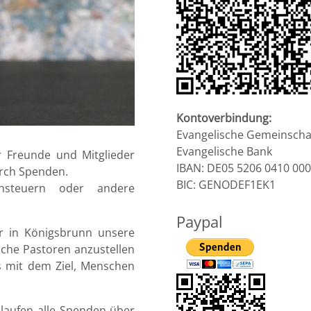
Kontoverbindung:
Evangelische Gemeinscha
Evangelische Bank
r Freunde und Mitglieder
IBAN: DE05 5206 0410 000
urch Spenden.
BIC: GENODEF1EK1
nsteuern oder andere
Paypal
r in Königsbrunn unsere
iche Pastoren anzustellen
s mit dem Ziel, Menschen
, laufen alle Spenden über