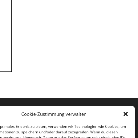




Cookie-Zustimmung verwalten
optimales Erlebnis zu bieten, verwenden wir Technologien wie Cookies, um
mationen zu speichern und/oder darauf zuzugreifen. Wenn du diesen
n zustimmst, können wir Daten wie das Surfverhalten oder eindeutige IDs