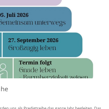
ihe
rden uns als Predigtreihe das ganze Jahr begleiten. Das