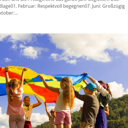
ndlage01. Februar: Respektvoll begegnen07. Juni: Großzügig
tober:...