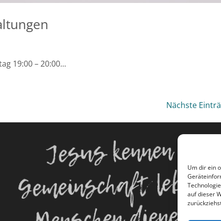
altungen
ag 19:00 – 20:00...
Nächste Einträ
Jesus kennen
Um dir ein 
Gemeinschaft leben
Geräteinfor
Technologie
auf dieser 
Menschen dienen
zurückziehs