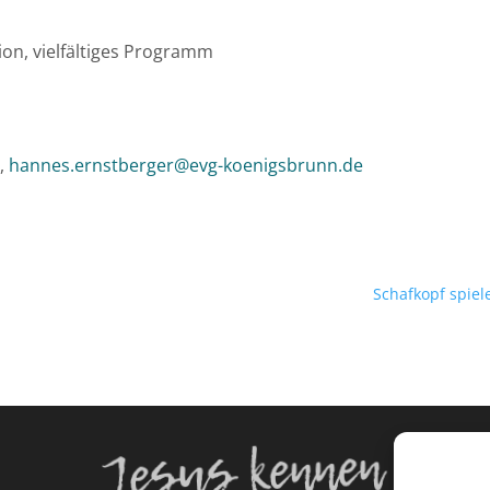
on, vielfältiges Programm
r,
hannes.ernstberger@evg-koenigsbrunn.de
Schafkopf spiel
Jesus kennen