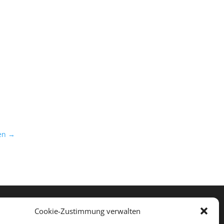
en
→




Cookie-Zustimmung verwalten