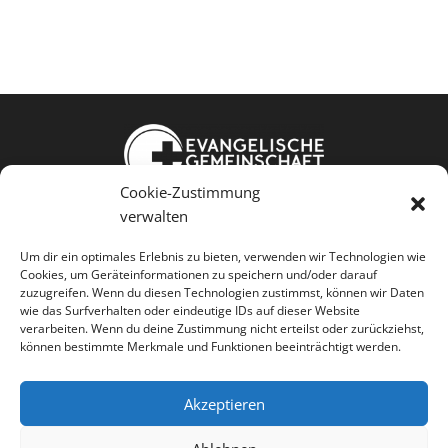
Cookie-Zustimmung
Weißkopfstraße 24
verwalten
86343 Königsbrunn
Um dir ein optimales Erlebnis zu bieten, verwenden wir Technologien wie
Cookies, um Geräteinformationen zu speichern und/oder darauf
Jesus kennen Gemeinschaft leben
zuzugreifen. Wenn du diesen Technologien zustimmst, können wir Daten
wie das Surfverhalten oder eindeutige IDs auf dieser Website
Menschen dienen
verarbeiten. Wenn du deine Zustimmung nicht erteilst oder zurückziehst,
können bestimmte Merkmale und Funktionen beeinträchtigt werden.
Akzeptieren



