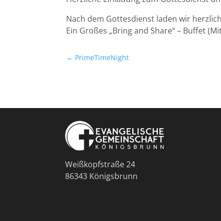
Nach dem Gottesdienst laden wir herzlic
Ein Großes „Bring and Share“ – Buffet (M
←
PrimeTimeNight
Weißkopfstraße 24
86343 Königsbrunn