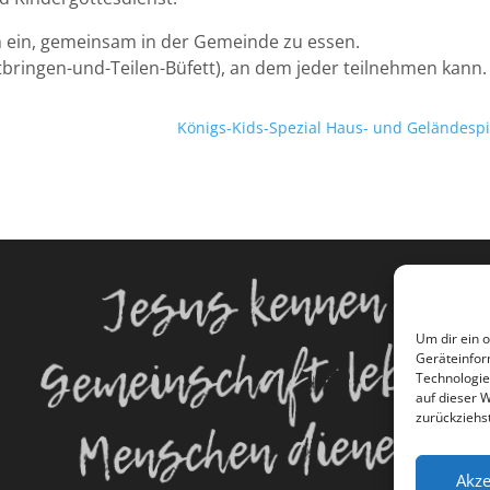
h ein, gemeinsam in der Gemeinde zu essen.
itbringen-und-Teilen-Büfett), an dem jeder teilnehmen kann.
Königs-Kids-Spezial Haus- und Geländespi
Jesus kennen
Um dir ein 
Gemeinschaft leben
Geräteinfor
Technologie
auf dieser 
Menschen dienen
zurückziehs
Akze