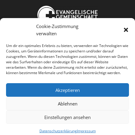
Cookie-Zustimmung
Weißkopfstraße 24
verwalten
86343 Königsbrunn
Um dir ein optimales Erlebnis zu bieten, verwenden wir Technologien wie
Cookies, um Geräteinformationen zu speichern und/oder darauf
Jesus kennen Gemeinschaft leben
zuzugreifen. Wenn du diesen Technologien zustimmst, können wir Daten
wie das Surfverhalten oder eindeutige IDs auf dieser Website
Menschen dienen
verarbeiten. Wenn du deine Zustimmung nicht erteilst oder zurückziehst,
können bestimmte Merkmale und Funktionen beeinträchtigt werden.
Akzeptieren




Ablehnen
Einstellungen ansehen
Kontakt
•
Anfahrt
•
Spenden
•
Impressum
•
Datenschutz
Datenschutzerklärung
Impressum