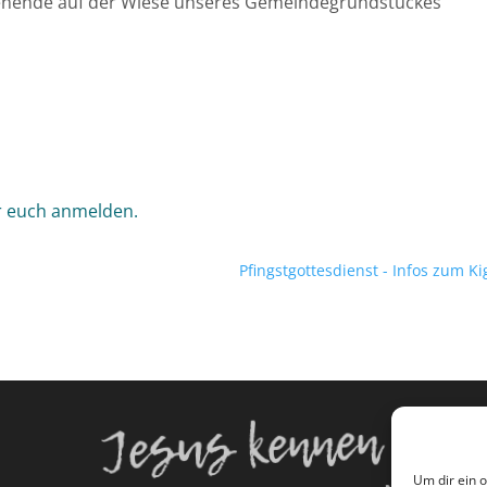
enende auf der Wiese unseres Gemeindegrundstückes
hr euch anmelden.
Pfingstgottesdienst - Infos zum Ki
Jesus kennen
Um dir ein 