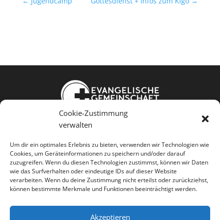
←
Jugendcamp
Gottesdienst + Infos zum Kigo
→
Cookie-Zustimmung
Weißkopfstraße 24
verwalten
86343 Königsbrunn
Um dir ein optimales Erlebnis zu bieten, verwenden wir Technologien wie
Cookies, um Geräteinformationen zu speichern und/oder darauf
Jesus kennen Gemeinschaft leben
zuzugreifen. Wenn du diesen Technologien zustimmst, können wir Daten
wie das Surfverhalten oder eindeutige IDs auf dieser Website
Menschen dienen
verarbeiten. Wenn du deine Zustimmung nicht erteilst oder zurückziehst,
können bestimmte Merkmale und Funktionen beeinträchtigt werden.
Akzeptieren