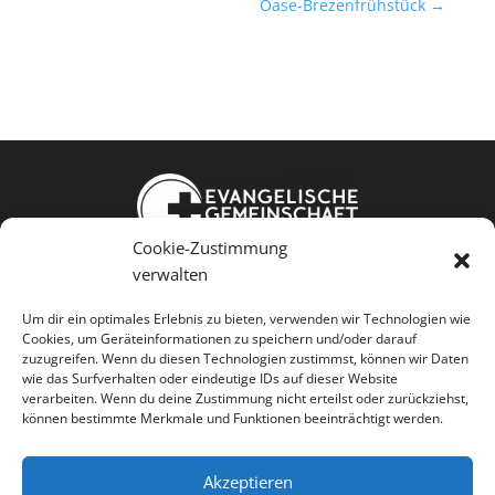
Oase-Brezenfrühstück
→
Cookie-Zustimmung
Weißkopfstraße 24
verwalten
86343 Königsbrunn
Um dir ein optimales Erlebnis zu bieten, verwenden wir Technologien wie
Cookies, um Geräteinformationen zu speichern und/oder darauf
Jesus kennen Gemeinschaft leben
zuzugreifen. Wenn du diesen Technologien zustimmst, können wir Daten
wie das Surfverhalten oder eindeutige IDs auf dieser Website
Menschen dienen
verarbeiten. Wenn du deine Zustimmung nicht erteilst oder zurückziehst,
können bestimmte Merkmale und Funktionen beeinträchtigt werden.
Akzeptieren



