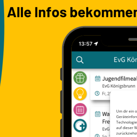
Um dir ein 
Geräteinfor
Technologie
auf dieser 
zurückziehs